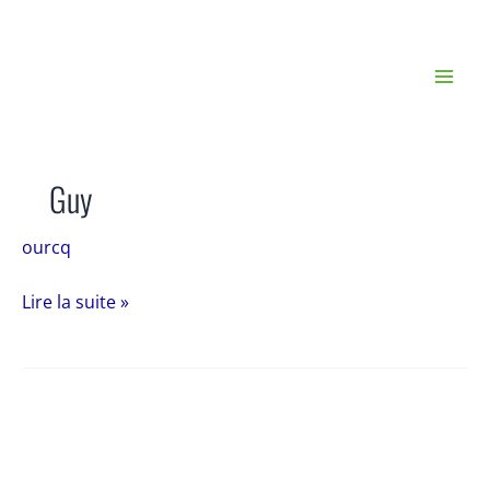
Aller
au
contenu
Guy
ourcq
Guy
Lire la suite »