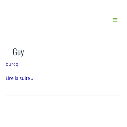
Aller
au
contenu
Guy
ourcq
Guy
Lire la suite »